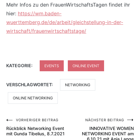
Mehr Infos zu den FrauenWirtschaftsTagen findet ihr
hier:
https://wm.baden-
wuerttemberg.de/de/arbeit/gleichstellung-in-der-
wirtschaft/frauenwirtschaftstage/
KATEGORIE:
EVENTS
ONLINE EVENT
VERSCHLAGWORTET:
NETWORKING
ONLINE NETWORKING
VORHERIGER BEITRAG
NÄCHSTER BEITRAG
Beitragsnavigation
Rückblick Networking Event
INNOVATIVE WOMEN
mit Gunda Tibelius, 8.7.2021
NETWORKING EVENT am
6.10.21 mit Anja Lange