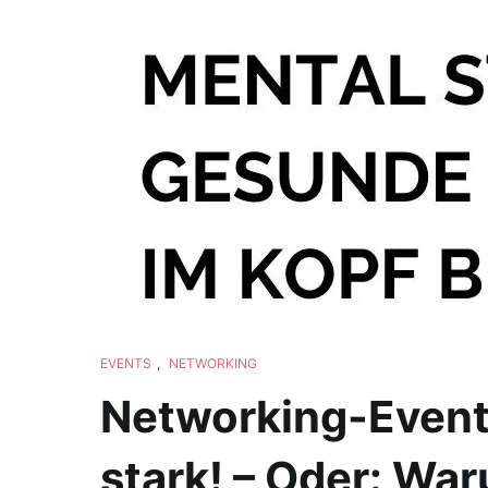
EVENTS
,
NETWORKING
Networking-Event 
stark! – Oder: Wa