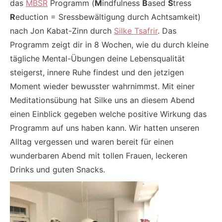
das
MBSR
Programm (
M
indfulness
B
ased
S
tress
R
eduction = Sressbewältigung durch Achtsamkeit)
nach Jon Kabat-Zinn durch
Silke Tsafrir
. Das
Programm zeigt dir in 8 Wochen, wie du durch kleine
tägliche Mental-Übungen deine Lebensqualität
steigerst, innere Ruhe findest und den jetzigen
Moment wieder bewusster wahrnimmst. Mit einer
Meditationsübung hat Silke uns an diesem Abend
einen Einblick gegeben welche positive Wirkung das
Programm auf uns haben kann. Wir hatten unseren
Alltag vergessen und waren bereit für einen
wunderbaren Abend mit tollen Frauen, leckeren
Drinks und guten Snacks.