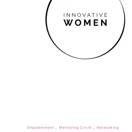
Empowerment
,
Mentoring Circle
,
Networking