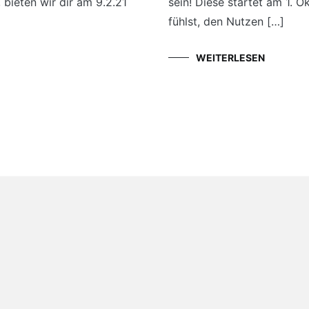
 bieten wir dir am 9.2.21
sein! Diese startet am 1. 
fühlst, den Nutzen […]
WEITERLESEN